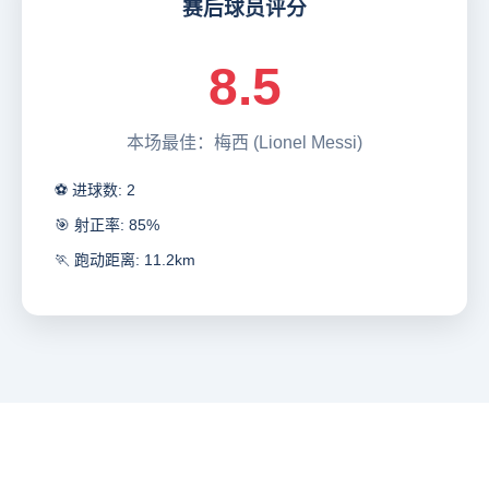
赛后球员评分
8.5
本场最佳：梅西 (Lionel Messi)
⚽ 进球数: 2
🎯 射正率: 85%
🏃 跑动距离: 11.2km