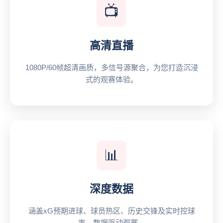
📺
高清直播
1080P/60帧超清画质，多信号源聚合，为您打造沉浸
式的观赛体验。
📊
深度数据
涵盖xG预期进球、球员热区、历史交锋及实时控球
率，数据驱动观赛。