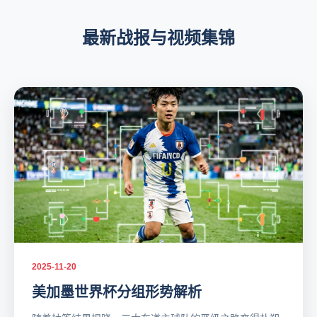
最新战报与视频集锦
2025-11-20
美加墨世界杯分组形势解析