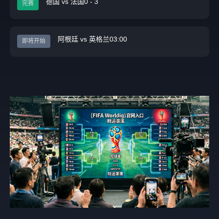
德国 vs 法国
0 - 3
完赛
阿根廷 vs 英格兰
03:00
即将开始