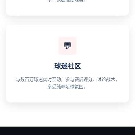
💬
球迷社区
与数百万球迷实时互动，参与赛后评分、讨论战术，
享受纯粹足球氛围。