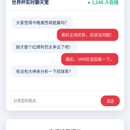
世界杯实时聊天室
● 1,248 人在线
大家觉得今晚墨西哥能赢吗？
看好主场优势，应该没问题！
刚才那个红牌判罚太争议了吧！
确实，VAR应该回看一下。
有没有大神来分析一下控球率？
发送