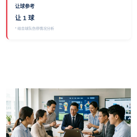
让球参考
让 1 球
* 结合球队伤停情况分析