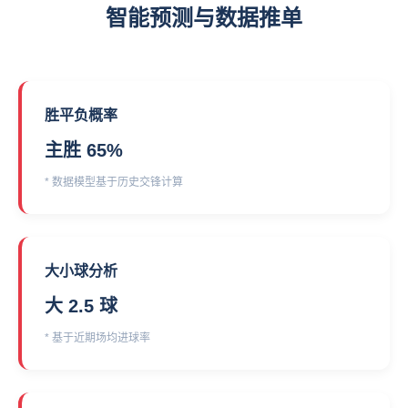
智能预测与数据推单
胜平负概率
主胜 65%
* 数据模型基于历史交锋计算
大小球分析
大 2.5 球
* 基于近期场均进球率