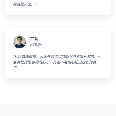
简直是天堂。”
王芳
普通球迷
“社区氛围很棒，大家在讨论实时战况时非常有激情。而
且赛程提醒功能很贴心，再也不用担心错过精彩比赛
了。”