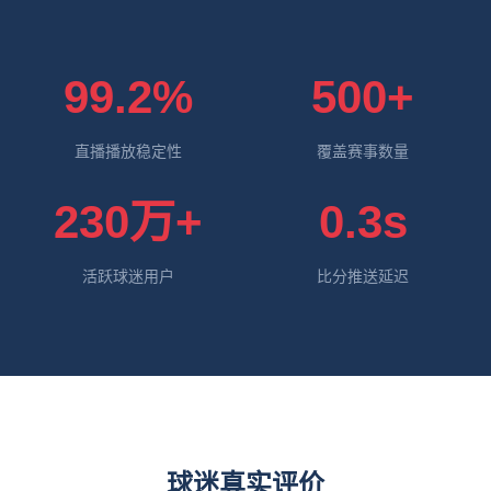
99.2%
500+
直播播放稳定性
覆盖赛事数量
230万+
0.3s
活跃球迷用户
比分推送延迟
球迷真实评价