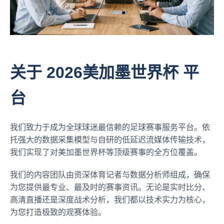
关于 2026美加墨世界杯 平
台
我们致力于成为全球球迷最信赖的足球赛事服务平台。依
托强大的数据采集模型与自研的低延迟流媒体传输技术，
我们实现了对美加墨世界杯等顶级赛事的全方位覆盖。
我们的内容团队由资深体育记者与数据分析师组成，确保
为您提供最专业、最及时的赛事资讯。无论是实时比分、
高清直播还是深度战术分析，我们都以技术实力为核心，
为您打造极致的观赛体验。