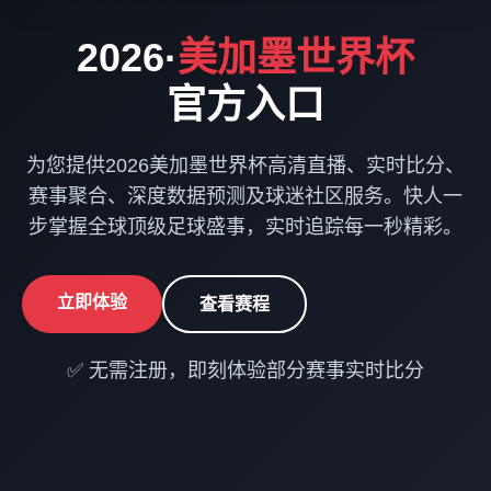
2026·
美加墨世界杯
官方入口
为您提供2026美加墨世界杯高清直播、实时比分、
赛事聚合、深度数据预测及球迷社区服务。快人一
步掌握全球顶级足球盛事，实时追踪每一秒精彩。
立即体验
查看赛程
✅ 无需注册，即刻体验部分赛事实时比分