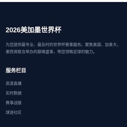
2026美加墨世界杯
为您提供最专业、最及时的世界杯赛事服务。聚焦美国、加拿大、
墨西哥联合举办的巅峰盛事，带您领略足球的魅力。
服务栏目
高清直播
实时数据
赛事战报
球迷社区