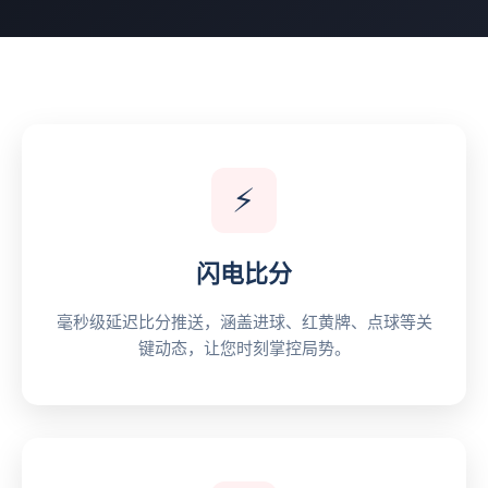
⚡
闪电比分
毫秒级延迟比分推送，涵盖进球、红黄牌、点球等关
键动态，让您时刻掌控局势。