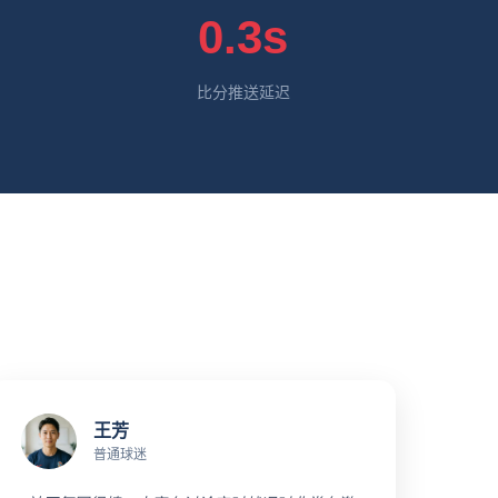
0.3s
比分推送延迟
王芳
普通球迷