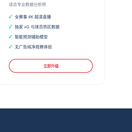
适合专业数据分析师
全赛事 4K 超清直播
独家 xG 与球员热区数据
智能预测辅助模型
无广告纯净观赛体验
立即升级