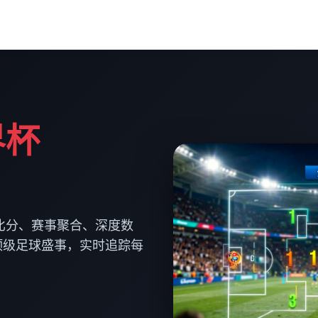
界杯
时比分、赛事聚合、深度数
顶级足球盛事，实时追踪每