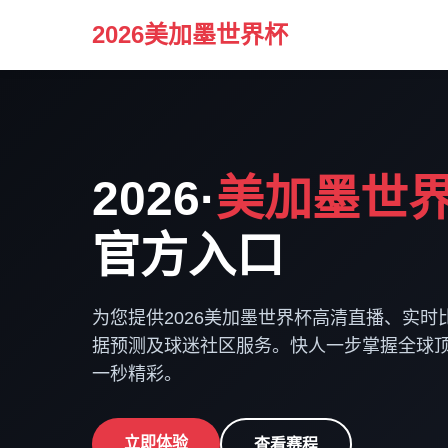
2026美加墨世界杯
2026·
美加墨世
官方入口
为您提供2026美加墨世界杯高清直播、实
据预测及球迷社区服务。快人一步掌握全球
一秒精彩。
立即体验
查看赛程