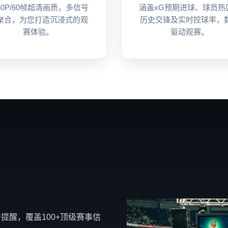
80P/60帧超清画质，多信号
涵盖xG预期进球、球员热
聚合，为您打造沉浸式的观
历史交锋及实时控球率，
赛体验。
驱动观赛。
提醒，覆盖100+顶级赛事信