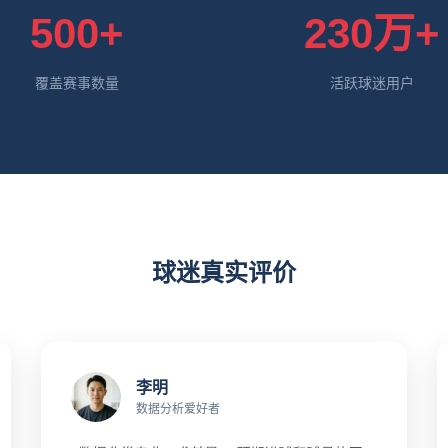
500+
230万+
覆盖赛事数量
活跃球迷用户
球迷真实评价
李明
数据分析爱好者