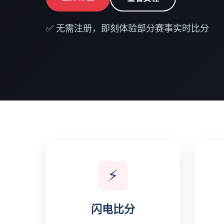
✅ 无需注册，即刻体验部分赛事实时比分
⚡
闪电比分