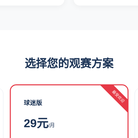
选择您的观赛方案
最受欢迎
球迷版
29元
/月