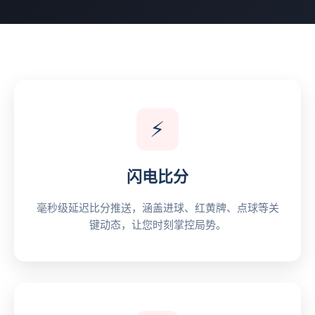
⚡
闪电比分
毫秒级延迟比分推送，涵盖进球、红黄牌、点球等关
键动态，让您时刻掌控局势。