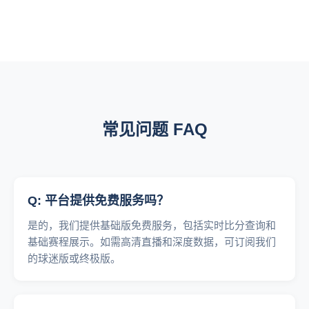
常见问题 FAQ
Q: 平台提供免费服务吗？
是的，我们提供基础版免费服务，包括实时比分查询和
基础赛程展示。如需高清直播和深度数据，可订阅我们
的球迷版或终极版。