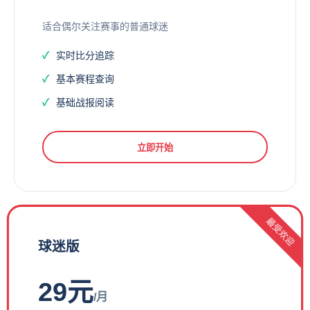
适合偶尔关注赛事的普通球迷
实时比分追踪
基本赛程查询
基础战报阅读
立即开始
最受欢迎
球迷版
29元
/月