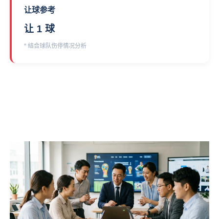
让球参考
让 1 球
* 结合球队伤停情况分析