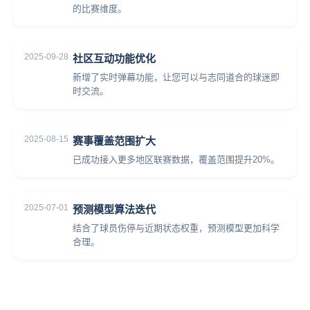
的比赛维度。
2025-09-28
社区互动功能优化
新增了实时弹幕功能，让您可以与志同道合的球迷即
时交流。
2025-08-15
赛事覆盖范围扩大
已成功接入更多地区联赛数据，覆盖范围提升20%。
2025-07-01
预测模型算法迭代
结合了球员伤停与近期状态权重，预测模型更加科学
合理。