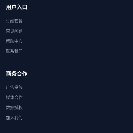
用户入口
订阅套餐
常见问题
帮助中心
联系我们
商务合作
广告投放
媒体合作
数据授权
加入我们