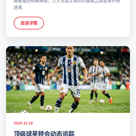
随着抽签结果揭晓，三大东道主球队的晋级之路变得扑朔
迷离...
阅读详情
2025-11-18
顶级球星转会动态追踪