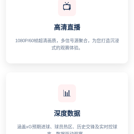
📺
高清直播
1080P/60帧超清画质，多信号源聚合，为您打造沉浸
式的观赛体验。
📊
深度数据
涵盖xG预期进球、球员热区、历史交锋及实时控球
率，数据驱动观赛。