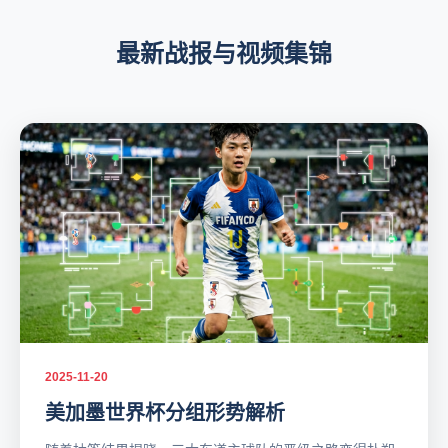
最新战报与视频集锦
2025-11-20
美加墨世界杯分组形势解析