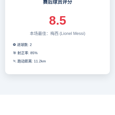
赛后球员评分
8.5
本场最佳：梅西 (Lionel Messi)
⚽ 进球数: 2
🎯 射正率: 85%
🏃 跑动距离: 11.2km