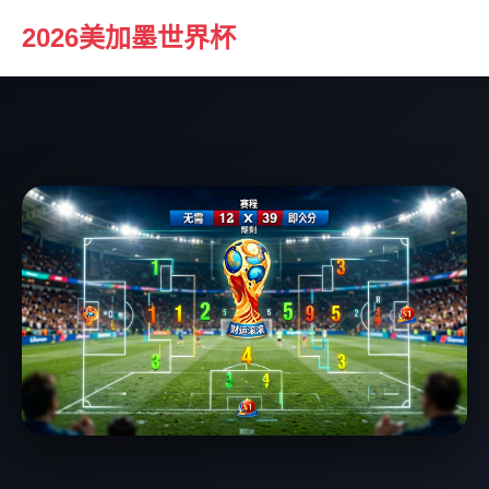
2026美加墨世界杯