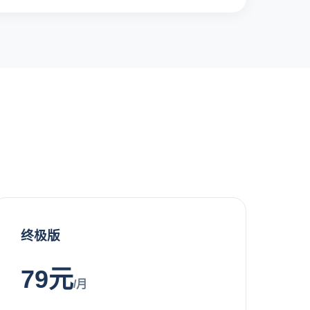
终极版
79元
/月