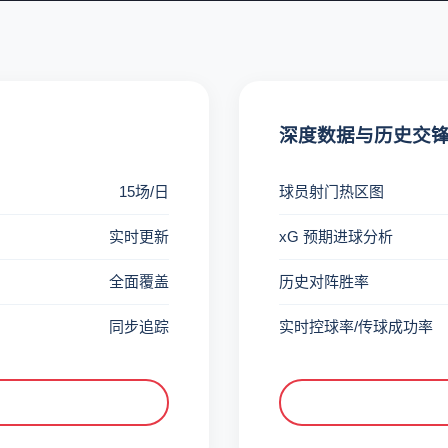
深度数据与历史交
15场/日
球员射门热区图
实时更新
xG 预期进球分析
全面覆盖
历史对阵胜率
同步追踪
实时控球率/传球成功率