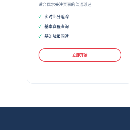
适合偶尔关注赛事的普通球迷
实时比分追踪
基本赛程查询
基础战报阅读
立即开始