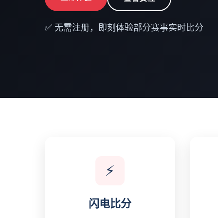
✅ 无需注册，即刻体验部分赛事实时比分
⚡
闪电比分