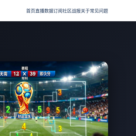
首页
直播
数据
订阅
社区
战报
关于
常见问题