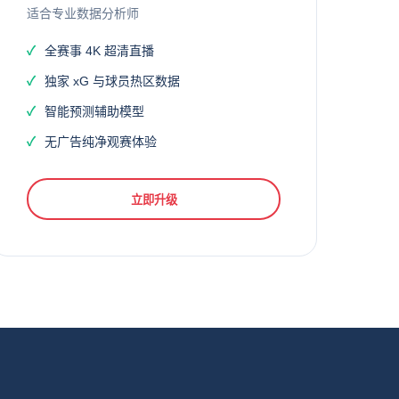
适合专业数据分析师
全赛事 4K 超清直播
独家 xG 与球员热区数据
智能预测辅助模型
无广告纯净观赛体验
立即升级