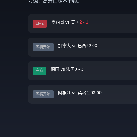
号源，高清画质不卡顿。
墨西哥 vs 美国
2 - 1
LIVE
加拿大 vs 巴西
22:00
即将开始
德国 vs 法国
0 - 3
完赛
阿根廷 vs 英格兰
03:00
即将开始