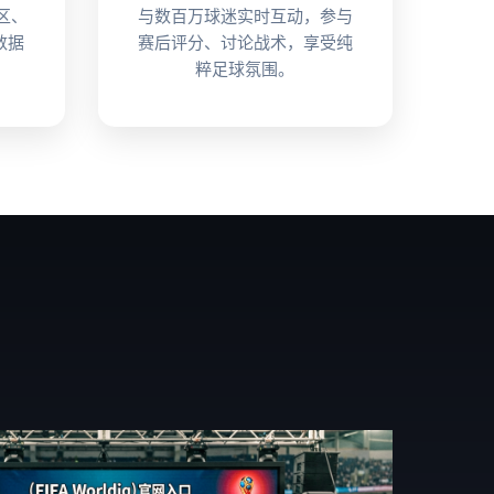
区、
与数百万球迷实时互动，参与
数据
赛后评分、讨论战术，享受纯
粹足球氛围。