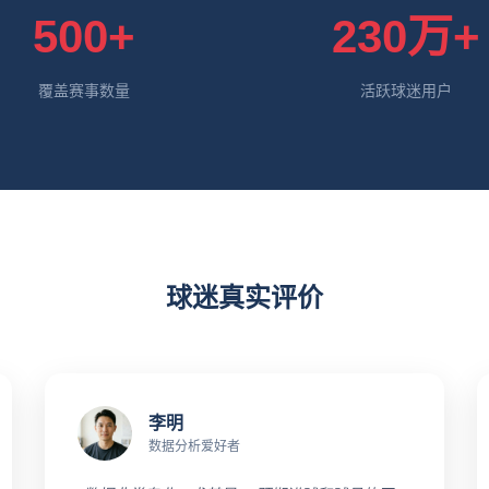
500+
230万+
覆盖赛事数量
活跃球迷用户
球迷真实评价
李明
数据分析爱好者